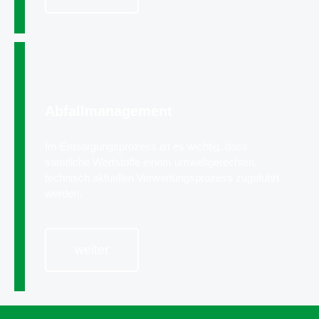
Abfallmanagement
Im Entsorgungsprozess ist es wichtig, dass
sämtliche Wertstoffe einem umweltgerechten,
technisch aktuellen Verwertungsprozess zugeführt
werden.
weiter