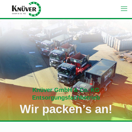
Knüver GmbH & Co. KG
Entsorgungsfachbetrieb
Wir packen’s an!