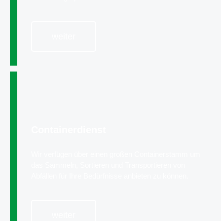
weiter
Containerdienst
Wir verfügen über einen großen Containerstamm um
das Sammeln, Sortieren und Transportieren von
Abfällen für Ihre Bedürfnisse anbieten zu können.
weiter